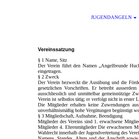
JUGENDANGELN
Vereinssatzung
§ 1 Name, Sitz
Der Verein führt den Namen „Angelfreunde Hucka
eingetragen.
§ 2 Zweck
Der Verein bezweckt die Ausübung und die Förde
gesetzlichen Vorschriften. Er betreibt ausserdem
ausschliesslich und unmittelbar gemeinnützige Z
Verein ist selbstlos tätig; er verfolgt nicht in er
Die Mitglieder erhalten keine Zuwendungen aus
unverhältnismäßig hohe Vergütungen begünstigt w
§ 3 Mitgliedschaft, Aufnahme, Beendigung
Mitglieder des Vereins sind 1. erwachsene Mitglie
Mitglieder 4. Ehrenmitglieder Die erwachsenen Mi
Wahlrecht innerhalb der Jugendvertretung des Verei
Namens, Standes, Alters und der Anschrift sowie