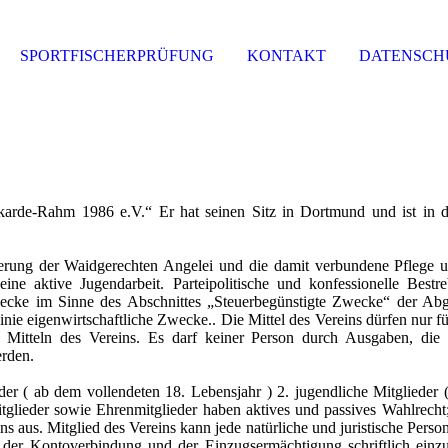
SPORTFISCHERPRÜFUNG
KONTAKT
DATENSCH
rde-Rahm 1986 e.V.“ Er hat seinen Sitz in Dortmund und ist in d
rung der Waidgerechten Angelei und die damit verbundene Pflege 
 eine aktive Jugendarbeit. Parteipolitische und konfessionelle Best
wecke im Sinne des Abschnittes „Steuerbegünstigte Zwecke“ der Ab
ster Linie eigenwirtschaftliche Zwecke.. Die Mittel des Vereins dürfen 
 Mitteln des Vereins. Es darf keiner Person durch Ausgaben, di
erden.
der ( ab dem vollendeten 18. Lebensjahr ) 2. jugendliche Mitglieder 
tglieder sowie Ehrenmitglieder haben aktives und passives Wahlrecht
ns aus. Mitglied des Vereins kann jede natürliche und juristische Per
 der Kontoverbindung und der Einzugsermächtigung schriftlich ein