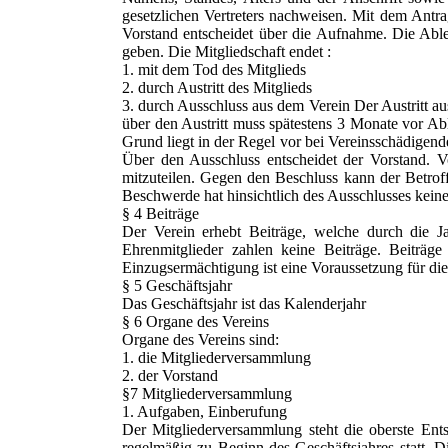
gesetzlichen Vertreters nachweisen. Mit dem Antra
Vorstand entscheidet über die Aufnahme. Die Ablehn
geben. Die Mitgliedschaft endet :
1. mit dem Tod des Mitglieds
2. durch Austritt des Mitglieds
3. durch Ausschluss aus dem Verein Der Austritt au
über den Austritt muss spätestens 3 Monate vor Ab
Grund liegt in der Regel vor bei Vereinsschädigen
Über den Ausschluss entscheidet der Vorstand. Vo
mitzuteilen. Gegen den Beschluss kann der Betrof
Beschwerde hat hinsichtlich des Ausschlusses kein
§ 4 Beiträge
Der Verein erhebt Beiträge, welche durch die 
Ehrenmitglieder zahlen keine Beiträge. Beiträg
Einzugsermächtigung ist eine Voraussetzung für d
§ 5 Geschäftsjahr
Das Geschäftsjahr ist das Kalenderjahr
§ 6 Organe des Vereins
Organe des Vereins sind:
1. die Mitgliederversammlung
2. der Vorstand
§7 Mitgliederversammlung
1. Aufgaben, Einberufung
Der Mitgliederversammlung steht die oberste Ents
regelmäßig zu Beginn des Geschäftsjahres statt. 