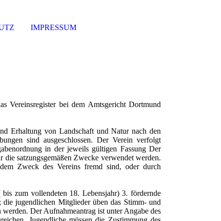
UTZ
IMPRESSUM
as Vereinsregister bei dem Amtsgericht Dortmund
und Erhaltung von Landschaft und Natur nach den
rebungen sind ausgeschlossen. Der Verein verfolgt
gabenordnung in der jeweils gültigen Fassung Der
nur für die satzungsgemäßen Zwecke verwendet werden.
e dem Zweck des Vereins fremd sind, oder durch
( bis zum vollendeten 18. Lebensjahr) 3. fördernde
; die jugendlichen Mitglieder üben das Stimm- und
son werden. Der Aufnahmeantrag ist unter Angabe des
zureichen. Jugendliche müssen die Zustimmung des