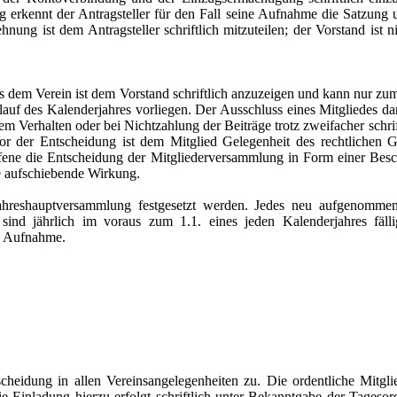
g erkennt der Antragsteller für den Fall seine Aufnahme die Satzung
ung ist dem Antragsteller schriftlich mitzuteilen; der Vorstand ist 
s dem Verein ist dem Vorstand schriftlich anzuzeigen und kann nur zu
lauf des Kalenderjahres vorliegen. Der Ausschluss eines Mitgliedes da
dem Verhalten oder bei Nichtzahlung der Beiträge trotz zweifacher sch
r der Entscheidung ist dem Mitglied Gelegenheit des rechtlichen G
fene die Entscheidung der Mitgliederversammlung in Form einer Besc
e aufschiebende Wirkung.
Jahreshauptversammlung festgesetzt werden. Jedes neu aufgenommen
e sind jährlich im voraus zum 1.1. eines jeden Kalenderjahres fäl
ie Aufnahme.
cheidung in allen Vereinsangelegenheiten zu. Die ordentliche Mitg
Die Einladung hierzu erfolgt schriftlich unter Bekanntgabe der Tag