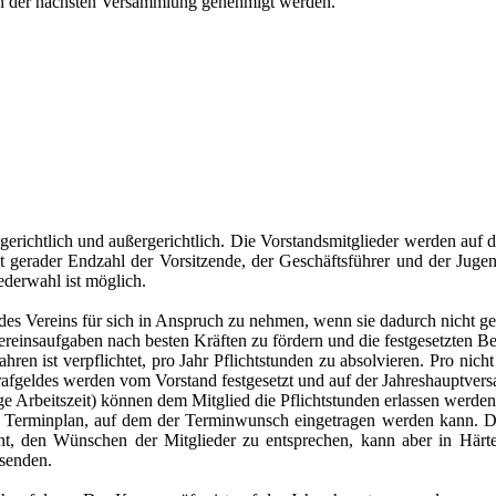
on der nächsten Versammlung genehmigt werden.
 gerichtlich und außergerichtlich. Die Vorstandsmitglieder werden auf
t gerader Endzahl der Vorsitzende, der Geschäftsführer und der Juge
ederwahl ist möglich.
des Vereins für sich in Anspruch zu nehmen, wenn sie dadurch nicht geg
 Vereinsaufgaben nach besten Kräften zu fördern und die festgesetzten Be
ren ist verpflichtet, pro Jahr Pflichtstunden zu absolvieren. Pro nicht 
trafgeldes werden vom Vorstand festgesetzt und auf der Jahreshauptv
e Arbeitszeit) können dem Mitglied die Pflichtstunden erlassen werden.
nen Terminplan, auf dem der Terminwunsch eingetragen werden kann. Die
ht, den Wünschen der Mitglieder zu entsprechen, kann aber in Här
usenden.