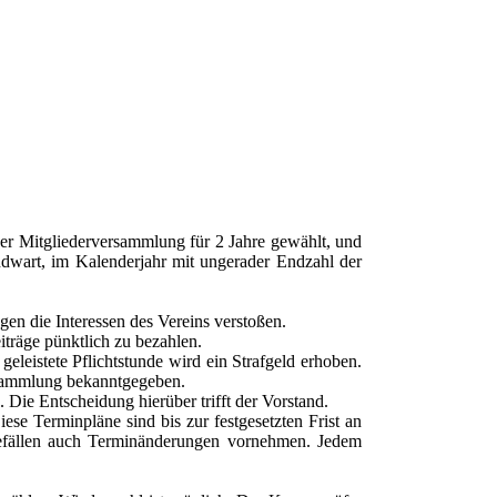
 der Mitgliederversammlung für 2 Jahre gewählt, und
ndwart, im Kalenderjahr mit ungerader Endzahl der
en die Interessen des Vereins verstoßen.
iträge pünktlich zu bezahlen.
geleistete Pflichtstunde wird ein Strafgeld erhoben.
ersammlung bekanntgegeben.
 Die Entscheidung hierüber trifft der Vorstand.
se Terminpläne sind bis zur festgesetzten Frist an
tefällen auch Terminänderungen vornehmen. Jedem