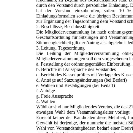
durch den Vorstand durch persönliche Einladung. 
hat der Vorstand einzuberufen, sofern 10 % d
Einladungsformalien sowie die übrigen Bestimmun
zur Ergänzung der Tagesordnung dem Vorstand schrift
2. Beschlüsse, Beschlussfähigkeit
Die Mitgliederversammlung ist nach ordnungsgemä
Geschäftsordnung für Sitzungen und Versammlunge
Stimmengleichheit gilt der Antrag als abgelehnt. J
3. Leitung, Tagesordnung
Die Leitung der Mitgliederversammlung oblie
Mitgliederversammlungen soll den vorgesehenen in
a. Feststellung der ordnungsgemäßen Einberufung,
b. Berichte mit Aussprache des Vorstandes
c. Bericht des Kassenprüfers mit Vorlage des Kass
d. Anträge auf Satzungsänderungen (bei Bedarf)
e. Wahlen und Bestätigungen (bei Bedarf)
f. Anträge
g. Freie Aussprache
4. Wahlen
Wählbar sind nur Mitglieder des Vereins, die das 2
etwaigen Wahl dem Versammlungsleiter vorliegt. 
Erreicht keiner der Kandidaten diese Mehrheit, f
Gewählt ist derjenige, der nunmehr die meisten St
Wahl von Vorstandsmitgliedern bedarf einer Dreivi