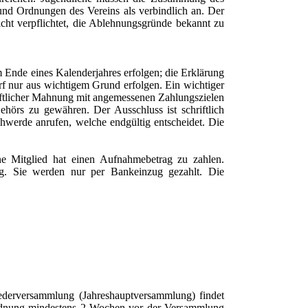
 und Ordnungen des Vereins als verbindlich an. Der
nicht verpflichtet, die Ablehnungsgründe bekannt zu
m Ende eines Kalenderjahres erfolgen; die Erklärung
rf nur aus wichtigem Grund erfolgen. Ein wichtiger
riftlicher Mahnung mit angemessenen Zahlungszielen
ehörs zu gewähren. Der Ausschluss ist schriftlich
hwerde anrufen, welche endgültig entscheidet. Die
e Mitglied hat einen Aufnahmebetrag zu zahlen.
lig. Sie werden nur per Bankeinzug gezahlt. Die
liederversammlung (Jahreshauptversammlung) findet
esordnung mindestens 2 Wochen vor der Versammlung