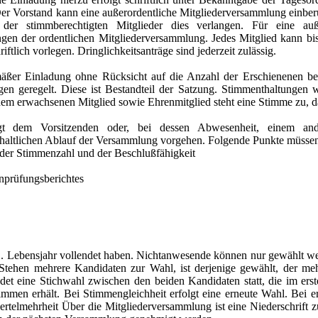
Der Vorstand kann eine außerordentliche Mitgliederversammlung einber
er stimmberechtigten Mitglieder dies verlangen. Für eine auße
gen der ordentlichen Mitgliederversammlung. Jedes Mitglied kann b
lich vorlegen. Dringlichkeitsanträge sind jederzeit zulässig.
ßer Einladung ohne Rücksicht auf die Anzahl der Erschienenen besc
n geregelt. Diese ist Bestandteil der Satzung. Stimmenthaltungen 
edem erwachsenen Mitglied sowie Ehrenmitglied steht eine Stimme zu, da
gt dem Vorsitzenden oder, bei dessen Abwesenheit, einem and
haltlichen Ablauf der Versammlung vorgehen. Folgende Punkte müssen 
 der Stimmenzahl und der Beschlußfähigkeit
enprüfungsberichtes
1. Lebensjahr vollendet haben. Nichtanwesende können nur gewählt wer
Stehen mehrere Kandidaten zur Wahl, ist derjenige gewählt, der meh
indet eine Stichwahl zwischen den beiden Kandidaten statt, die im er
immen erhält. Bei Stimmengleichheit erfolgt eine erneute Wahl. Bei e
ertelmehrheit Über die Mitgliederversammlung ist eine Niederschrift z